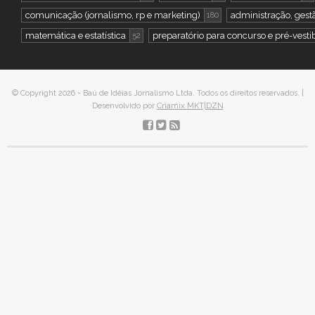
comunicação (jornalismo, rp e marketing)
administração, gestã
180
matemática e estatística
preparatório para concurso e pré-vesti
52
© Copyright 2026 - Baú de Idéias Jornalismo Ltda. Todos os direitos reservados. |
Desenvolvido por
Criamix MKT|DZN