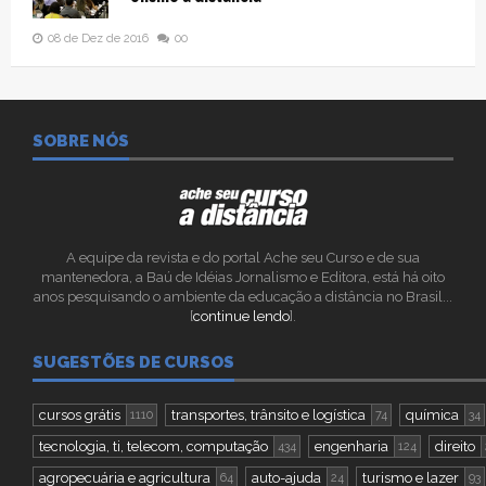
08 de Dez de 2016
00
SOBRE NÓS
A equipe da revista e do portal Ache seu Curso e de sua
mantenedora, a Baú de Idéias Jornalismo e Editora, está há oito
anos pesquisando o ambiente da educação a distância no Brasil...
[
continue lendo
].
SUGESTÕES DE CURSOS
cursos grátis
transportes, trânsito e logística
química
1110
74
34
tecnologia, ti, telecom, computação
engenharia
direito
434
124
agropecuária e agricultura
auto-ajuda
turismo e lazer
64
24
93