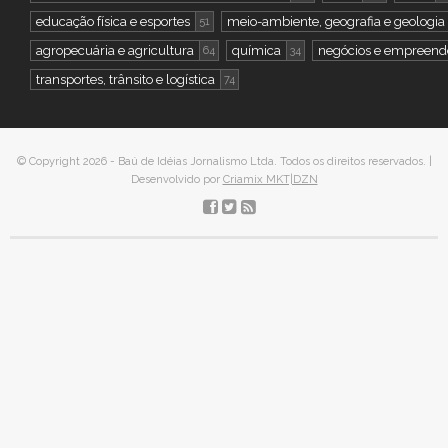
educação física e esportes
meio-ambiente, geografia e geologia
51
agropecuária e agricultura
química
negócios e empreen
64
34
transportes, trânsito e logística
74
© Copyright 2026 - Baú de Idéias Jornalismo Ltda. Todos os direitos reservados. |
Desenvolvido por
Criamix MKT|DZN