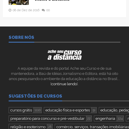
08 de Dez de 2016
00
SOBRE NÓS
A equipe da revista e do portal Ache seu Curso e de sua
mantenedora, a Baú de Idéias Jornalismo e Editora, está há oito
anos pesquisando o ambiente da educação a distância no Brasil...
[
continue lendo
].
SUGESTÕES DE CURSOS
cursos grátis
educação física e esportes
educação, pedag
1110
51
preparatório para concurso e pré-vestibular
engenharia
22
124
religião e esoterismo
comércio, serviços, transações imobiliárias
28