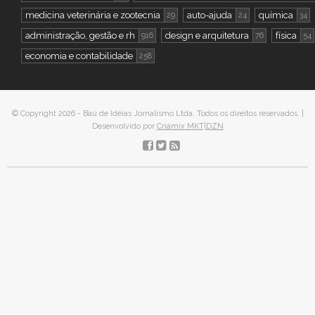
medicina veterinária e zootecnia
auto-ajuda
química
29
24
34
administração, gestão e rh
design e arquitetura
física
916
76
54
economia e contabilidade
258
© Copyright 2026 - Baú de Idéias Jornalismo Ltda. Todos os direitos reservados. |
Desenvolvido por
Criamix MKT|DZN