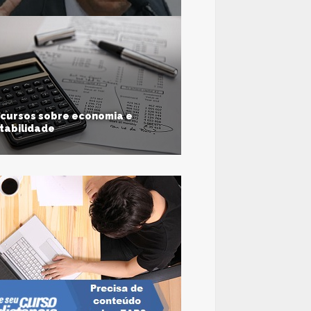
mpliar polos de apoio das instituições
adas
 Agência Brasil
SSE
 cursos sobre economia e
tabilidade
 a distância, encontre o seu.
SSE