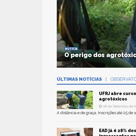
NOTÍCIA
O perigo dos agrotóxi
Curso a distância na UFRJ
ÚLTIMAS NOTÍCIAS
| OBSERVATÓ
ACESSE
UFRJ abre curs
agrotóxicos
08 de Setembro de 2
A distância e de graça. Inscrições até 25 de
EAD já é 28% do