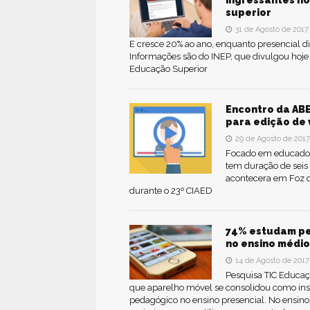
ingressantes no
superior
31 de Agosto de 2017
E cresce 20% ao ano, enquanto presencial d
Informações são do INEP, que divulgou hoje
Educação Superior
Encontro da ABE
para edição de 
29 de Agosto de 2017
Focado em educador
tem duração de seis
acontecera em Foz d
durante o 23º CIAED
74% estudam pe
no ensino médio
14 de Agosto de 2017
Pesquisa TIC Educa
que aparelho móvel se consolidou como in
pedagógico no ensino presencial. No ensino 