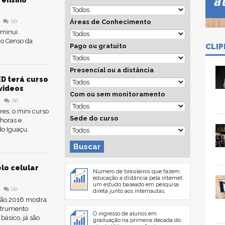
 ensino
00
Áreas de Conhecimento
iminui.
 o Censo da
Pago ou gratuito
CLIP
Presencial ou a distância
D terá curso
videos
Com ou sem monitoramento
00
es, o mini curso
Sede do curso
 horas e
o Iguaçu,
Buscar
lo celular
Número de brasileiros que fazem
educação a distância pela internet:
um estudo baseado em pesquisa
00
direta junto aos internautas.
ção 2016 mostra
strumento
O ingresso de alunos em
básico, já são
graduação na primeira década do