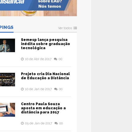
PINGS
Ver todos
Semesp lança pesquisa
inédita sobre graduação
tecnológica
10 de Abr de 2017
00
Projeto cria Dia Nacional
de Educação a Distância
10 de Jan de 2017
00
Centro Paula Souza
aposta em educação a
distância para 2017
05 de Jan de 2017
00