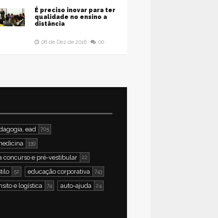
É preciso inovar para ter
qualidade no ensino a
distância
08 de Dez de 2016
00
dagogia, ead
705
medicina
339
a concurso e pré-vestibular
22
tilo
educação corporativa
52
743
nsito e logística
auto-ajuda
74
24