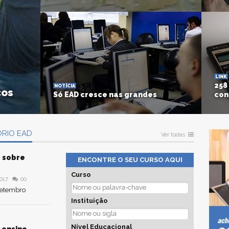
Capes liberou recursos e edital sai ano que
Vai a
vem
priv
ACESSE
Foto:
ACE
LINK
258
NOTÍCIA
cos
Só EAD cresce nas grandes
con
Balanços da Kroton, Ser e Estácio indicam
Todos
que alunos presenciais diminuem
RIO EAD
ACE
Ver todas
Foto: Unifesp (Laboratório de Informática)
o sobre
ENCONTRE O SEU CURSO AQUI
ACESSE
Curso
017
00
 setembro
Instituição
s
Nível Educacional