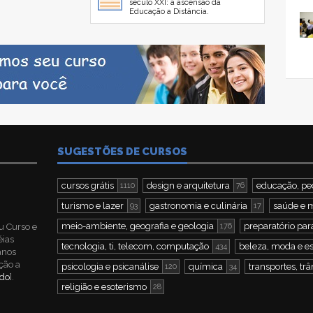
século XXI: a ascensão da
Educação a Distância.
SUGESTÕES DE CURSOS
cursos grátis
design e arquitetura
educação, pe
1110
76
turismo e lazer
gastronomia e culinária
saúde e 
93
17
meio-ambiente, geografia e geologia
preparatório par
u Curso e
176
éias
tecnologia, ti, telecom, computação
beleza, moda e es
434
 anos
ção a
psicologia e psicanálise
química
transportes, trâ
120
34
ndo
].
religião e esoterismo
28