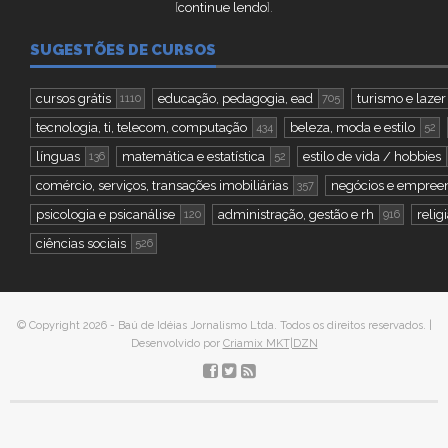
[
continue lendo
].
SUGESTÕES DE CURSOS
cursos grátis
educação, pedagogia, ead
turismo e lazer
1110
705
tecnologia, ti, telecom, computação
beleza, moda e estilo
434
52
línguas
matemática e estatística
estilo de vida / hobbies
136
52
comércio, serviços, transações imobiliárias
negócios e empree
357
psicologia e psicanálise
administração, gestão e rh
relig
120
916
ciências sociais
526
© Copyright 2026 - Baú de Idéias Jornalismo Ltda. Todos os direitos reservados. |
Desenvolvido por
Criamix MKT|DZN