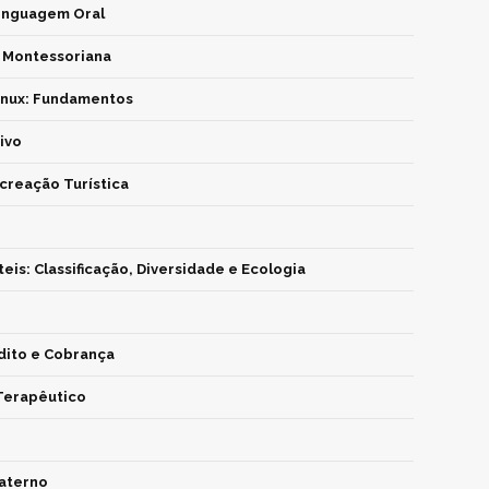
Linguagem Oral
 Montessoriana
nux: Fundamentos
ivo
creação Turística
eis: Classificação, Diversidade e Ecologia
dito e Cobrança
Terapêutico
aterno