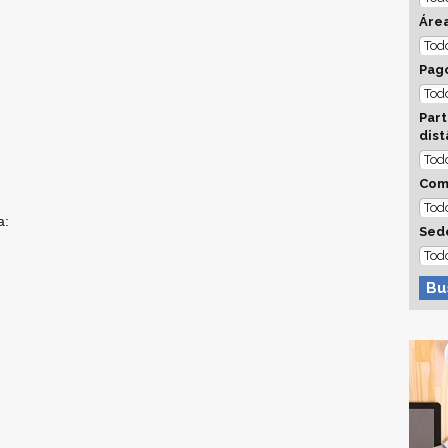
Áre
Pago
Part
dist
Com
a:
Sed
Bu