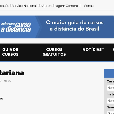
cação | Serviço Nacional de Aprendizagem Comercial - Senac
GUIA DE
CURSOS
NOTÍCIAS
CURSOS
GRATUITOS
tariana
13
00
Cur
Inst
ro
Níve