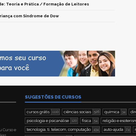
e: Teoria e Prática / Formação de Leitores
 criança com Síndrome de Dow
SUGESTÕES DE CURSOS
cursos grátis
ciências sociais
química
dir
1110
526
34
psicologia e psicanálise
física
religião e esoteri
120
54
tecnologia, ti, telecom, computação
auto-ajuda
u Curso e
434
24
éias