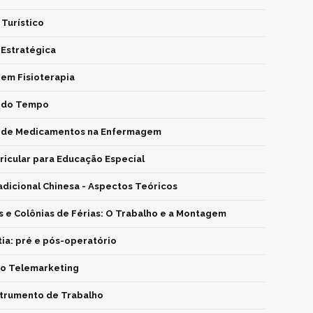
Turístico
 Estratégica
em Fisioterapia
o do Tempo
o de Medicamentos na Enfermagem
icular para Educação Especial
dicional Chinesa - Aspectos Teóricos
e Colônias de Férias: O Trabalho e a Montagem
ia: pré e pós-operatório
 no Telemarketing
strumento de Trabalho