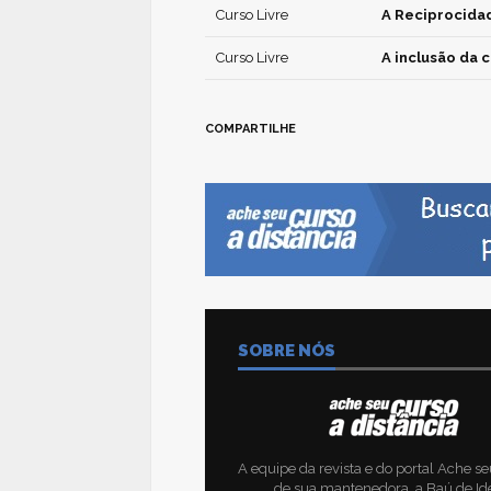
Curso Livre
A Reciprocidad
Curso Livre
A inclusão da
COMPARTILHE
SOBRE NÓS
A equipe da revista e do portal Ache se
de sua mantenedora, a Baú de Id