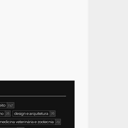
eito
247
smo
design e arquitetura
28
76
medicina veterinária e zootecnia
29