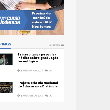
PINGS
Ver todos
Semesp lança pesquisa
inédita sobre graduação
tecnológica
10 de Abr de 2017
00
Projeto cria Dia Nacional
de Educação a Distância
10 de Jan de 2017
00