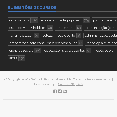
SUGESTÕES DE CURSOS
cursos grátis
educação, pedagogia, ead
psicologia e ps
1110
705
estilo de vida / hobbies
engenharia
comunicação (jornal
221
124
turismo e lazer
beleza, moda e estilo
administração, gestã
93
52
preparatório para concurso e pré-vestibular
tecnologia, ti, tel
22
ciências sociais
educação física e esportes
negócios e e
526
51
artes
152
© Copyright 2026 - Baú de Idéias Jornalismo Ltda. Todos os direitos reservados. |
Desenvolvido por
Criamix MKT|DZN