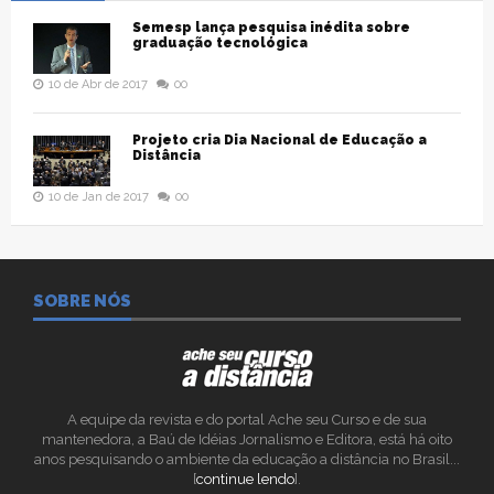
Semesp lança pesquisa inédita sobre
graduação tecnológica
10 de Abr de 2017
00
Projeto cria Dia Nacional de Educação a
Distância
10 de Jan de 2017
00
SOBRE NÓS
A equipe da revista e do portal Ache seu Curso e de sua
mantenedora, a Baú de Idéias Jornalismo e Editora, está há oito
anos pesquisando o ambiente da educação a distância no Brasil...
[
continue lendo
].