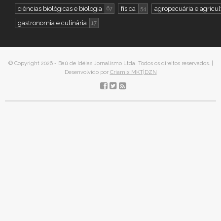
ciências biológicas e biologia
física
agropecuária e agricul
67
54
gastronomia e culinária
17
© Copyright 2026 - Baú de Idéias Jornalismo Ltda. Todos os direitos reservados. |
Desenvolvido por
Criamix MKT|DZN