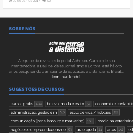
10 de Jan de 2017
00
SOBRE NÓS
A equipe da revista e do portal Ache seu Curso e de sua
mantenedora, a Baú de Idéias Jornalismo e Editora, está há oito
anos pesquisando o ambiente da educação a distância no Brasil...
[
continue lendo
].
SUGESTÕES DE CURSOS
cursos grátis
beleza, moda e estilo
economia e contabil
1110
52
administração, gestão e rh
estilo de vida / hobbies
916
221
comunicação (jornalismo, rp e marketing)
medicina veterinária
180
negócios e empreendedorismo
auto-ajuda
artes
ed
69
24
152