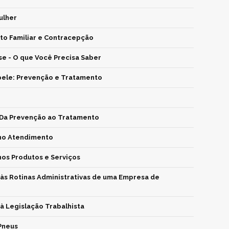
ulher
to Familiar e Contracepção
e - O que Você Precisa Saber
pele: Prevenção e Tratamento
 Da Prevenção ao Tratamento
no Atendimento
nos Produtos e Serviços
às Rotinas Administrativas de uma Empresa de
à Legislação Trabalhista
Pneus