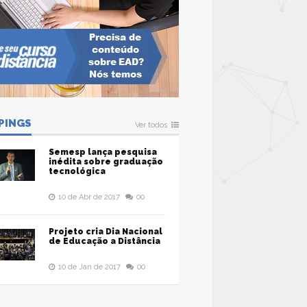
PINGS
Ver todos
Semesp lança pesquisa
inédita sobre graduação
tecnológica
10 de Abr de 2017
00
Projeto cria Dia Nacional
de Educação a Distância
10 de Jan de 2017
00