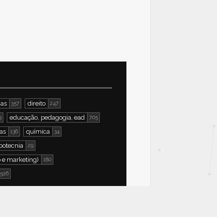
ias
direito
357
247
educação, pedagogia, ead
9
705
as
química
136
34
ootecnia
29
 e marketing)
180
526