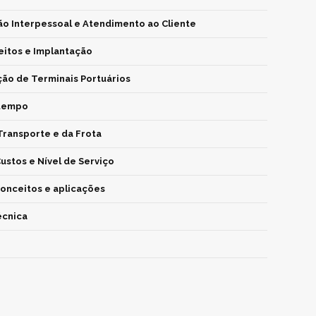
o Interpessoal e Atendimento ao Cliente
eitos e Implantação
ção de Terminais Portuários
 tempo
Transporte e da Frota
Custos e Nível de Serviço
conceitos e aplicações
cnica