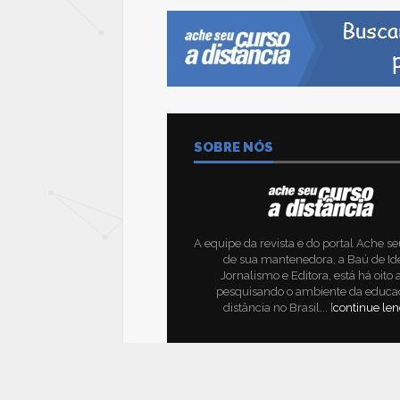
SOBRE NÓS
A equipe da revista e do portal Ache se
de sua mantenedora, a Baú de Id
Jornalismo e Editora, está há oito
pesquisando o ambiente da educa
distância no Brasil... [
continue le
© Copyright 2026 - Baú de Idéias Jornalismo Ltda. 