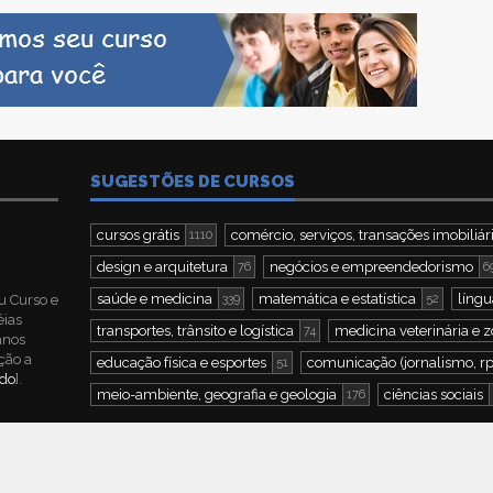
SUGESTÕES DE CURSOS
cursos grátis
comércio, serviços, transações imobiliár
1110
design e arquitetura
negócios e empreendedorismo
76
6
saúde e medicina
matemática e estatística
língu
u Curso e
339
52
éias
transportes, trânsito e logística
medicina veterinária e z
74
 anos
ção a
educação física e esportes
comunicação (jornalismo, rp
51
ndo
].
meio-ambiente, geografia e geologia
ciências sociais
176
Todos os direitos reservados. | Desenvolvido por
Criamix MKT|DZN