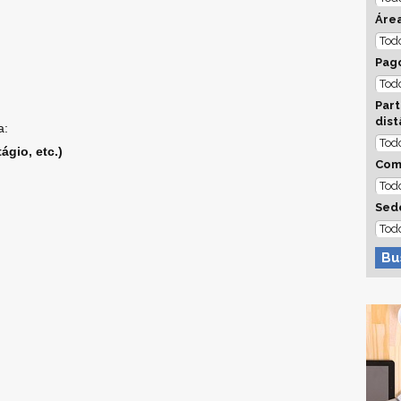
Áre
Pago
Part
dist
a:
ágio, etc.)
Com
Sed
Bu