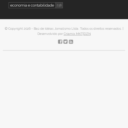
economia e contabilidade
258
© Copyright 2026 - Baú de Idéias Jornalismo Ltda. Todos os direitos reservados. |
Desenvolvido por
Criamix MKT|DZN