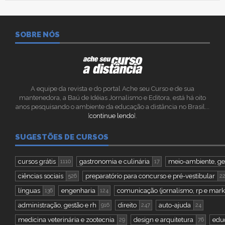
SOBRE NÓS
A equipe da revista e do portal Ache seu Curso e de sua
mantenedora, a Baú de Idéias Jornalismo e Editora, está há oito
anos pesquisando o ambiente da educação a distância no Brasil...
[
continue lendo
].
SUGESTÕES DE CURSOS
cursos grátis
gastronomia e culinária
meio-ambiente, geo
1110
17
ciências sociais
preparatório para concurso e pré-vestibular
526
2
línguas
engenharia
comunicação (jornalismo, rp e mark
136
124
administração, gestão e rh
direito
auto-ajuda
916
247
24
medicina veterinária e zootecnia
design e arquitetura
educ
29
76