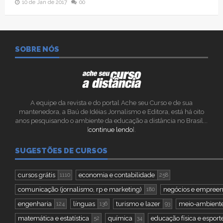
10 de Jan de 2017
00
SOBRE NÓS
A equipe da revista e do portal Ache seu Curso e de sua
mantenedora, a Baú de Idéias Jornalismo e Editora, está há oito
anos pesquisando o ambiente da educação a distância no Brasil...
[
continue lendo
].
SUGESTÕES DE CURSOS
cursos grátis
economia e contabilidade
1110
258
comunicação (jornalismo, rp e marketing)
negócios e empree
180
engenharia
línguas
turismo e lazer
meio-ambiente,
124
136
93
matemática e estatística
química
educação física e esport
52
34