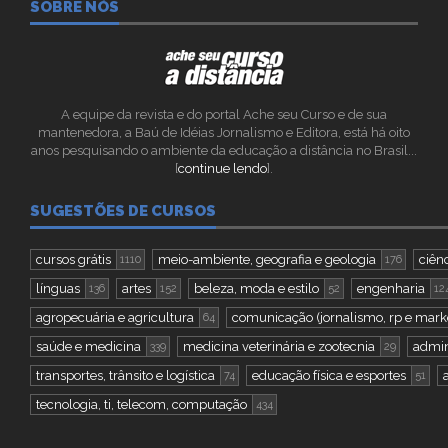
SOBRE NÓS
A equipe da revista e do portal Ache seu Curso e de sua
mantenedora, a Baú de Idéias Jornalismo e Editora, está há oito
anos pesquisando o ambiente da educação a distância no Brasil...
[
continue lendo
].
SUGESTÕES DE CURSOS
cursos grátis
meio-ambiente, geografia e geologia
ciênc
1110
176
línguas
artes
beleza, moda e estilo
engenharia
136
152
52
12
agropecuária e agricultura
comunicação (jornalismo, rp e mark
64
saúde e medicina
medicina veterinária e zootecnia
admin
339
29
transportes, trânsito e logística
educação física e esportes
74
51
tecnologia, ti, telecom, computação
434