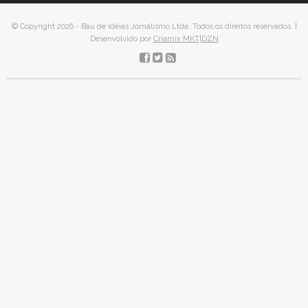
© Copyright 2026 - Baú de Idéias Jornalismo Ltda. Todos os direitos reservados. |
Desenvolvido por
Criamix MKT|DZN