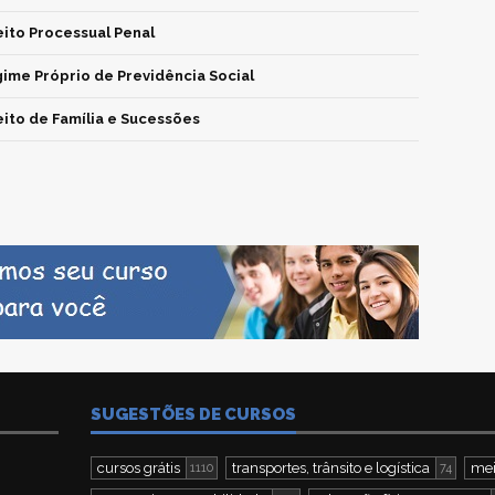
eito Processual Penal
ime Próprio de Previdência Social
eito de Família e Sucessões
SUGESTÕES DE CURSOS
cursos grátis
transportes, trânsito e logística
mei
1110
74