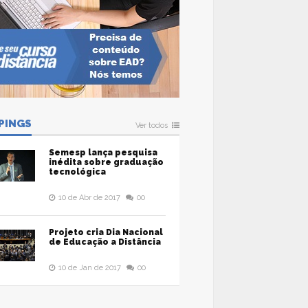
PINGS
Ver todos
Semesp lança pesquisa
inédita sobre graduação
tecnológica
10 de Abr de 2017
00
Projeto cria Dia Nacional
de Educação a Distância
10 de Jan de 2017
00