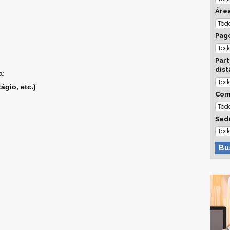
Áre
Pago
Part
dist
a:
ágio, etc.)
Com
Sed
Bu