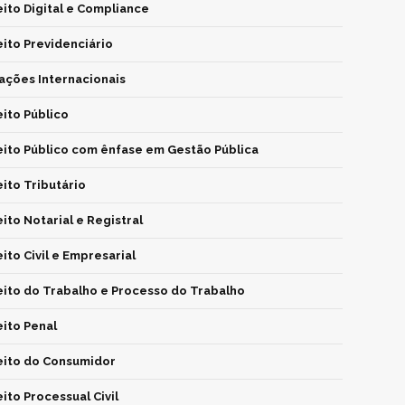
eito Digital e Compliance
eito Previdenciário
ações Internacionais
eito Público
eito Público com ênfase em Gestão Pública
eito Tributário
eito Notarial e Registral
eito Civil e Empresarial
eito do Trabalho e Processo do Trabalho
eito Penal
eito do Consumidor
eito Processual Civil