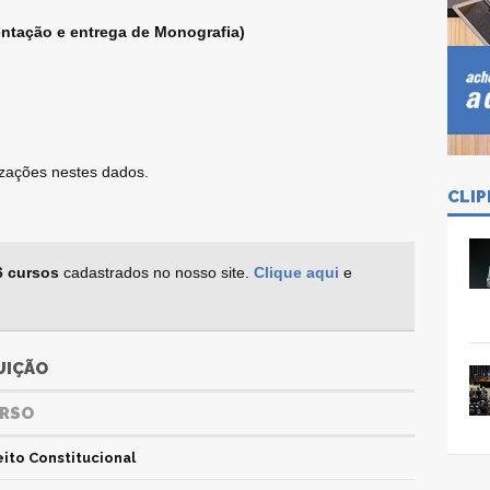
entação e entrega de Monografia)
lizações nestes dados.
CLIP
6 cursos
cadastrados no nosso site.
Clique aqui
e
UIÇÃO
RSO
eito Constitucional