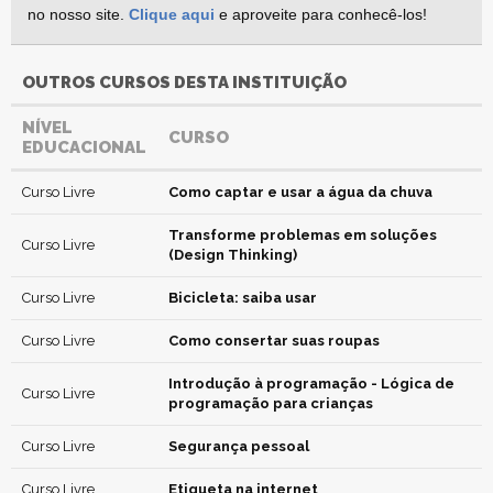
no nosso site.
Clique aqui
e aproveite para conhecê-los!
OUTROS CURSOS DESTA INSTITUIÇÃO
NÍVEL
CURSO
EDUCACIONAL
Curso Livre
Como captar e usar a água da chuva
Transforme problemas em soluções
Curso Livre
(Design Thinking)
Curso Livre
Bicicleta: saiba usar
Curso Livre
Como consertar suas roupas
Introdução à programação - Lógica de
Curso Livre
programação para crianças
Curso Livre
Segurança pessoal
Curso Livre
Etiqueta na internet