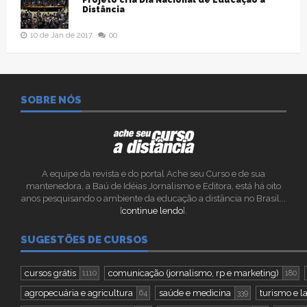
Projeto cria Dia Nacional de Educação a
Distância
10 de Jan de 2017
00
SOBRE NÓS
A equipe da revista e do portal Ache seu Curso e de sua
mantenedora, a Baú de Idéias Jornalismo e Editora, está há oito
anos pesquisando o ambiente da educação a distância no Brasil...
[
continue lendo
].
SUGESTÕES DE CURSOS
cursos grátis
comunicação (jornalismo, rp e marketing)
1110
180
agropecuária e agricultura
saúde e medicina
turismo e l
64
339