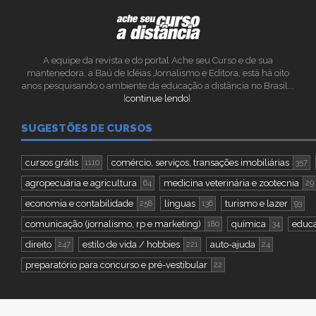
A equipe da revista e do portal Ache seu Curso e de sua
mantenedora, a Baú de Idéias Jornalismo e Editora, está há oito
anos pesquisando o ambiente da educação a distância no Brasil...
[
continue lendo
].
SUGESTÕES DE CURSOS
cursos grátis
comércio, serviços, transações imobiliárias
1110
357
agropecuária e agricultura
medicina veterinária e zootecnia
64
29
economia e contabilidade
línguas
turismo e lazer
258
136
93
comunicação (jornalismo, rp e marketing)
química
educa
180
34
direito
estilo de vida / hobbies
auto-ajuda
247
221
24
preparatório para concurso e pré-vestibular
22