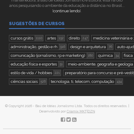
mantenedora, a Baú de Idéias Jornalismo e Editora, está há oito
anos pesquisando o ambiente da educação a distância no Brasil...
[
continue lendo
].
SUGESTÕES DE CURSOS
cursos grátis
artes
direito
medicina veterinária e
1110
152
247
administração, gestão e rh
design e arquitetura
auto-aju
916
76
comunicação (jornalismo, rp e marketing)
química
física
180
34
educação física e esportes
meio-ambiente, geografia e geologia
51
estilo de vida / hobbies
preparatório para concurso e pré-vesti
221
ciências sociais
tecnologia, ti, telecom, computação
526
434
© Copyright 2026 - Baú de Idéias Jornalismo Ltda. Todos os direitos reservados. |
Desenvolvido por
Criamix MKT|DZN