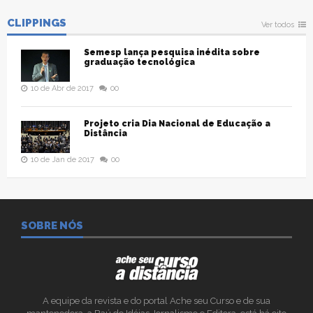
CLIPPINGS
Ver todos
Semesp lança pesquisa inédita sobre
graduação tecnológica
10 de Abr de 2017
00
Projeto cria Dia Nacional de Educação a
Distância
10 de Jan de 2017
00
SOBRE NÓS
A equipe da revista e do portal Ache seu Curso e de sua