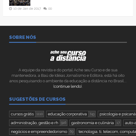
10 de Jan de 2017
00
SOBRE NÓS
A equipe da revista e do portal Ache seu Curso e de sua
mantenedora, a Baú de Idéias Jornalismo e Editora, está há oito
anos pesquisando o ambiente da educação a distância no Brasil...
[
continue lendo
].
SUGESTÕES DE CURSOS
cursos grátis
educação corporativa
psicologia e psicaná
1110
743
administração, gestão e rh
gastronomia e culinária
auto-
916
17
negócios e empreendedorismo
tecnologia, ti, telecom, comput
69