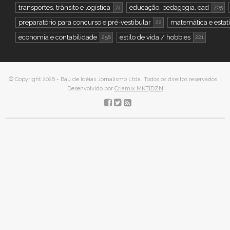
transportes, trânsito e logística
educação, pedagogia, ead
74
705
preparatório para concurso e pré-vestibular
matemática e estatí
22
economia e contabilidade
estilo de vida / hobbies
258
221
© Copyright 2026 - Baú de Idéias Jornalismo Ltda. Todos os direitos reservados. |
Desenvolvido por
Criamix MKT|DZN