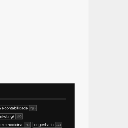
 e contabilidade
258
rketing)
180
e e medicina
engenharia
339
124