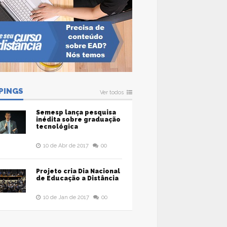
PINGS
Ver todos
Semesp lança pesquisa
inédita sobre graduação
tecnológica
10 de Abr de 2017
00
Projeto cria Dia Nacional
de Educação a Distância
10 de Jan de 2017
00