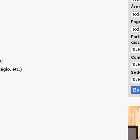
Áre
Pago
Part
dist
Com
a:
ágio, etc.)
Sed
Bu