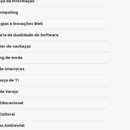
ça da Informação
Computing
gias e Inovações Web
ria da Qualidade de Software
er de cachaças
ng de moda
de Interiores
nça de TI
de Varejo
Educacional
Cultural
o Ambiental