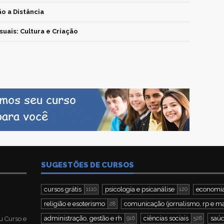
o a Distância
suais: Cultura e Criação
SUGESTÕES DE CURSOS
cursos grátis
psicologia e psicanálise
economia
1110
120
religião e esoterismo
comunicação (jornalismo, rp e ma
28
administração, gestão e rh
ciências sociais
saúd
u Curso e
916
526