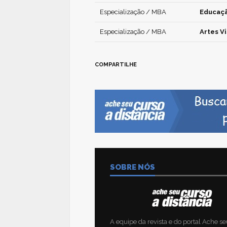
Especialização / MBA
Educaçã
Especialização / MBA
Artes Vi
COMPARTILHE
SOBRE NÓS
A equipe da revista e do portal Ache se