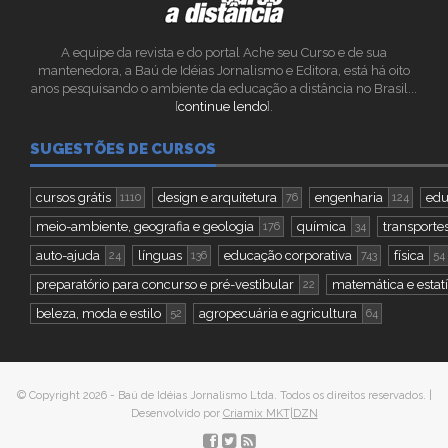
A equipe da revista e do portal Ache seu Curso e de sua
mantenedora, a Baú de Idéias Jornalismo e Editora, está há oito
anos pesquisando o ambiente da educação a distância no Brasil...
[
continue lendo
].
SUGESTÕES DE CURSOS
cursos grátis
design e arquitetura
engenharia
edu
1110
76
124
meio-ambiente, geografia e geologia
química
transportes
176
34
auto-ajuda
línguas
educação corporativa
física
24
136
743
54
preparatório para concurso e pré-vestibular
matemática e estatí
22
beleza, moda e estilo
agropecuária e agricultura
52
64
© Copyright 2026 - Baú de Idéias Jornalismo Ltda. Todos os direitos reservados. |
Desenvolvido por
Criamix MKT|DZN