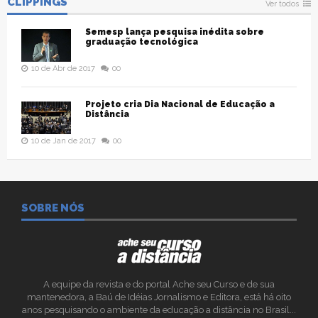
CLIPPINGS
Ver todos
Semesp lança pesquisa inédita sobre
graduação tecnológica
10 de Abr de 2017
00
Projeto cria Dia Nacional de Educação a
Distância
10 de Jan de 2017
00
SOBRE NÓS
A equipe da revista e do portal Ache seu Curso e de sua
mantenedora, a Baú de Idéias Jornalismo e Editora, está há oito
anos pesquisando o ambiente da educação a distância no Brasil...