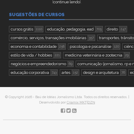
[
continue lendo
].
SUGESTÕES DE CURSOS
cursos grátis
educação, pedagogia, ead
direito
1110
705
247
comércio, serviços, transações imobiliárias
transportes, trânsito
357
economia e contabilidade
psicologia e psicanálise
ciênc
258
120
estilo de vida / hobbies
medicina veterinária e zootecnia
221
29
negócios e empreendedorismo
comunicação (jornalismo, rp e 
69
educação corporativa
artes
design e arquitetura
ed
743
152
76
© Copyright 2026 - Baú de Idéias Jornalismo Ltda. Todos os direitos reservados. |
Desenvolvido por
Criamix MKT|DZN