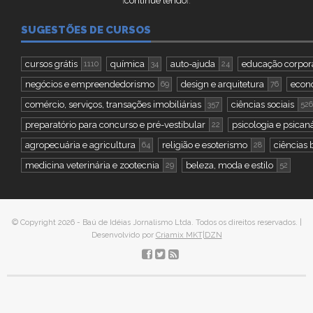
[
continue lendo
].
SUGESTÕES DE CURSOS
cursos grátis
química
auto-ajuda
educação corpor
1110
34
24
negócios e empreendedorismo
design e arquitetura
econo
69
76
comércio, serviços, transações imobiliárias
ciências sociais
357
526
preparatório para concurso e pré-vestibular
psicologia e psicaná
22
agropecuária e agricultura
religião e esoterismo
ciências 
64
28
medicina veterinária e zootecnia
beleza, moda e estilo
29
52
© Copyright 2026 - Baú de Idéias Jornalismo Ltda. Todos os direitos reservados. |
Desenvolvido por
Criamix MKT|DZN