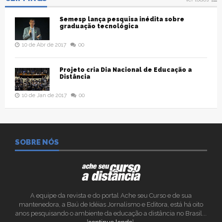
Semesp lança pesquisa inédita sobre
graduação tecnológica
10 de Abr de 2017
00
Projeto cria Dia Nacional de Educação a
Distância
10 de Jan de 2017
00
SOBRE NÓS
A equipe da revista e do portal Ache seu Curso e de sua
mantenedora, a Baú de Idéias Jornalismo e Editora, está há oito
anos pesquisando o ambiente da educação a distância no Brasil...