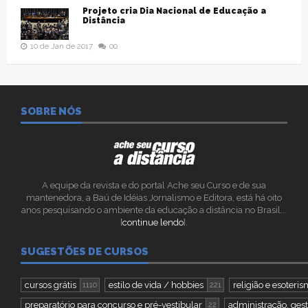
Projeto cria Dia Nacional de Educação a
Distância
10 de Jan de 2017
00
SOBRE NÓS
A equipe da revista e do portal Ache seu Curso e de sua
mantenedora, a Baú de Idéias Jornalismo e Editora, está há oito
anos pesquisando o ambiente da educação a distância no Brasil...
[
continue lendo
].
SUGESTÕES DE CURSOS
cursos grátis
estilo de vida / hobbies
religião e esoteri
1110
221
preparatório para concurso e pré-vestibular
administração, gest
22