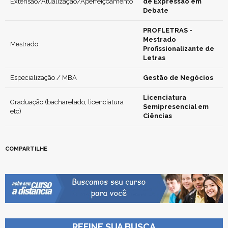
Extensão/Atualização/Aperfeiçoamento
de Expressão em
Debate
PROFLETRAS -
Mestrado
Mestrado
Profissionalizante de
Letras
Especialização / MBA
Gestão de Negócios
Licenciatura
Graduação (bacharelado, licenciatura
Semipresencial em
etc)
Ciências
COMPARTILHE
REFINE SUA BUSCA