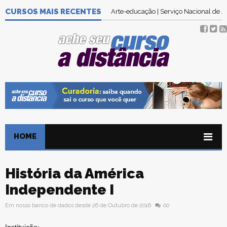
CURSOS MAIS RECENTES
Arte-educação | Serviço Nacional de
HOME
História da América
Independente I
Em nosso banco de dados desde 26 de Outubro de 2016
00