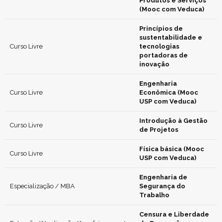
Produtos e Serviços
(Mooc com Veduca)
Princípios de
sustentabilidade e
Curso Livre
tecnologias
portadoras de
inovação
Engenharia
Curso Livre
Econômica (Mooc
USP com Veduca)
Introdução à Gestão
Curso Livre
de Projetos
Física básica (Mooc
Curso Livre
USP com Veduca)
Engenharia de
Especialização / MBA
Segurança do
Trabalho
Censura e Liberdade