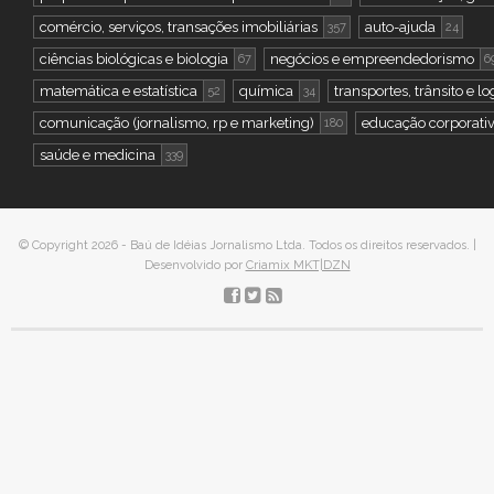
comércio, serviços, transações imobiliárias
auto-ajuda
357
24
ciências biológicas e biologia
negócios e empreendedorismo
67
6
matemática e estatística
química
transportes, trânsito e lo
52
34
comunicação (jornalismo, rp e marketing)
educação corporati
180
saúde e medicina
339
© Copyright 2026 - Baú de Idéias Jornalismo Ltda. Todos os direitos reservados. |
Desenvolvido por
Criamix MKT|DZN