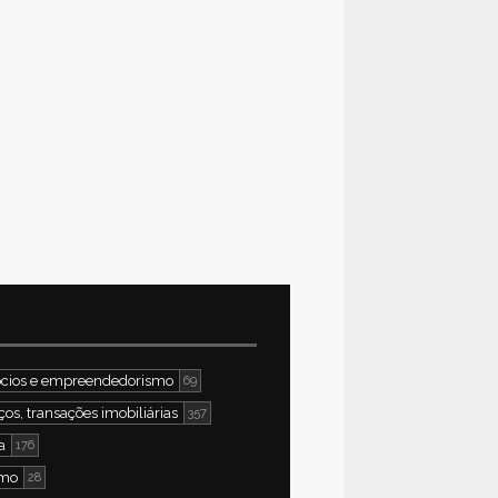
cios e empreendedorismo
69
ços, transações imobiliárias
357
a
176
smo
28