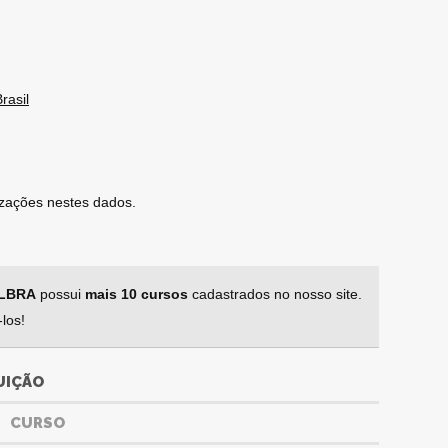
rasil
lizações nestes dados.
ULBRA
possui
mais 10 cursos
cadastrados no nosso site.
los!
UIÇÃO
CURSO