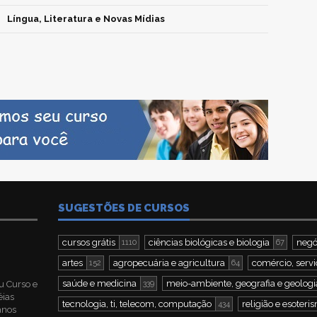
Língua, Literatura e Novas Mídias
SUGESTÕES DE CURSOS
cursos grátis
ciências biológicas e biologia
negó
1110
67
artes
agropecuária e agricultura
comércio, servi
152
64
saúde e medicina
meio-ambiente, geografia e geologi
u Curso e
339
éias
tecnologia, ti, telecom, computação
religião e esoteri
434
 anos