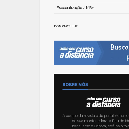
Especialização / MBA
COMPARTILHE
SOBRE NÓS
A equipe da revista e do portal Ache se
de sua mantenedora, a Baú de Id
Jornalismo e Editora, está há oito