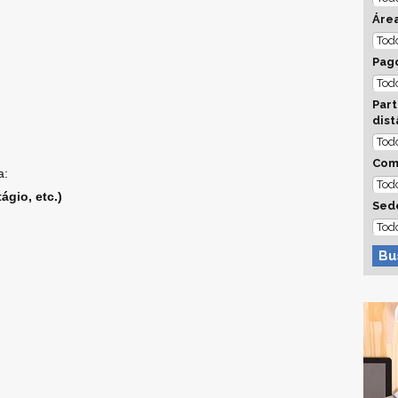
Áre
Pago
Part
dist
Com
a:
ágio, etc.)
Sed
Bu