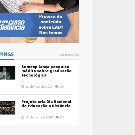
PINGS
Ver todos
Semesp lança pesquisa
inédita sobre graduação
tecnológica
10 de Abr de 2017
00
Projeto cria Dia Nacional
de Educação a Distância
10 de Jan de 2017
00