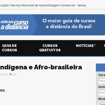
cação | Serviço Nacional de Aprendizagem Comercial - Senac
GUIA DE
CURSOS
NOTÍCIAS
CURSOS
GRATUITOS
Indígena e Afro-brasileira
e 2017
00
Cur
Inst
BRA
Níve