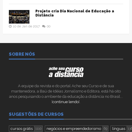
Projeto cria Dia Nacional de Educação a
Distância
10 de Jan de 2017
00
SOBRE NÓS
A equipe da revista e do portal Ache seu Curso e de sua
mantenedora, a Baú de Idéias Jornalismo e Editora, está há oito
anos pesquisando o ambiente da educação a distância no Brasil...
[
continue lendo
].
SUGESTÕES DE CURSOS
cursos grátis
negócios e empreendedorismo
línguas
1110
69
13