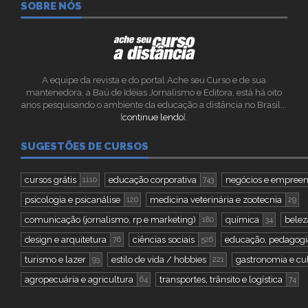
SOBRE NÓS
A equipe da revista e do portal Ache seu Curso e de sua
mantenedora, a Baú de Idéias Jornalismo e Editora, está há oito
anos pesquisando o ambiente da educação a distância no Brasil...
[
continue lendo
].
SUGESTÕES DE CURSOS
cursos grátis
educação corporativa
negócios e empree
1110
743
psicologia e psicanálise
medicina veterinária e zootecnia
120
29
comunicação (jornalismo, rp e marketing)
química
belez
180
34
design e arquitetura
ciências sociais
educação, pedagogi
76
526
turismo e lazer
estilo de vida / hobbies
gastronomia e cul
93
221
agropecuária e agricultura
transportes, trânsito e logística
64
74