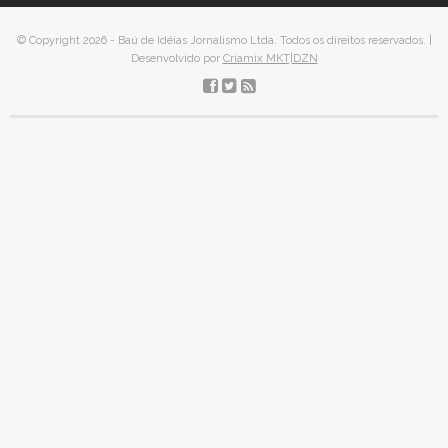
© Copyright 2026 - Baú de Idéias Jornalismo Ltda. Todos os direitos reservados. |
Desenvolvido por
Criamix MKT|DZN