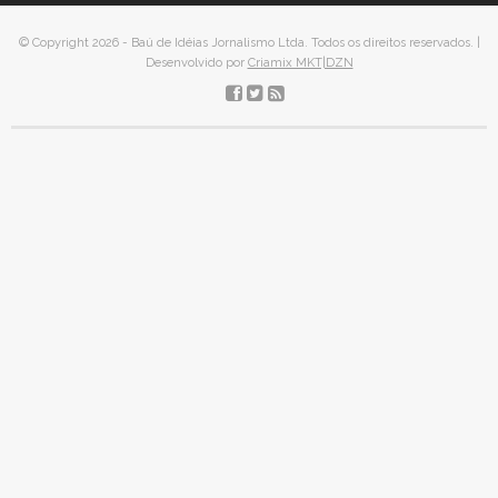
© Copyright 2026 - Baú de Idéias Jornalismo Ltda. Todos os direitos reservados. |
Desenvolvido por
Criamix MKT|DZN