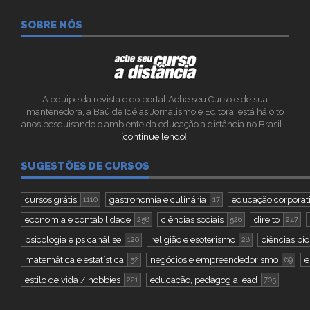
SOBRE NÓS
A equipe da revista e do portal Ache seu Curso e de sua
mantenedora, a Baú de Idéias Jornalismo e Editora, está há oito
anos pesquisando o ambiente da educação a distância no Brasil...
[
continue lendo
].
SUGESTÕES DE CURSOS
cursos grátis
gastronomia e culinária
educação corporat
1110
17
economia e contabilidade
ciências sociais
direito
258
526
247
psicologia e psicanálise
religião e esoterismo
ciências bio
120
28
matemática e estatística
negócios e empreendedorismo
e
52
69
estilo de vida / hobbies
educação, pedagogia, ead
221
705