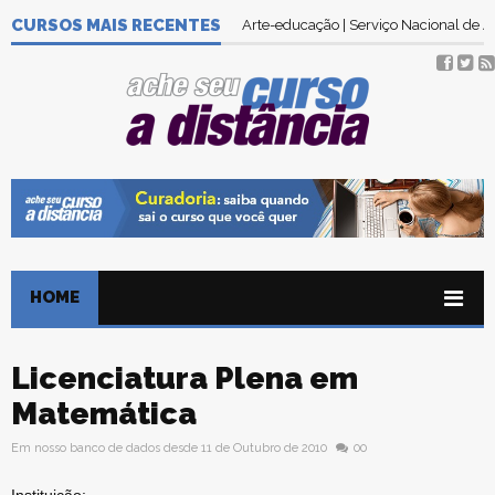
CURSOS MAIS RECENTES
Arte-educação | Serviço Nacional de
HOME
Licenciatura Plena em
Matemática
Em nosso banco de dados desde 11 de Outubro de 2010
00