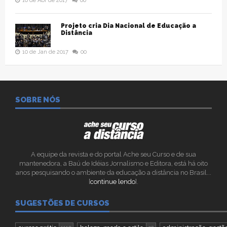
10 de Abr de 2017
00
Projeto cria Dia Nacional de Educação a
Distância
10 de Jan de 2017
00
SOBRE NÓS
A equipe da revista e do portal Ache seu Curso e de sua
mantenedora, a Baú de Idéias Jornalismo e Editora, está há oito
anos pesquisando o ambiente da educação a distância no Brasil...
[
continue lendo
].
SUGESTÕES DE CURSOS