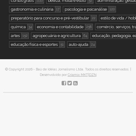
cursos grátis
beleza, moda e estilo
administração, gestão
1110
52
gastronomia e culinária
psicologia e psicanálise
17
120
preparatório para concurso e pré-vestibular
estilo de vida / hob
22
química
economia e contabilidade
comércio, serviços, tr
34
258
artes
agropecuária e agricultura
educação, pedagogia, e
152
64
educação física e esportes
auto-ajuda
51
24
© Copyright 2026 - Baú de Idéias Jornalismo Ltda. Todos os direitos reservados. |
Desenvolvido por
Criamix MKT|DZN