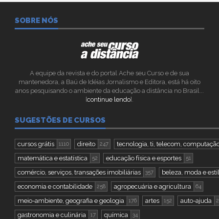
SOBRE NÓS
A equipe da revista e do portal Ache seu Curso e de sua
mantenedora, a Baú de Idéias Jornalismo e Editora, está há oito
anos pesquisando o ambiente da educação a distância no Brasil...
[
continue lendo
].
SUGESTÕES DE CURSOS
cursos grátis
direito
tecnologia, ti, telecom, computaçã
1110
247
matemática e estatística
educação física e esportes
52
51
comércio, serviços, transações imobiliárias
beleza, moda e esti
357
economia e contabilidade
agropecuária e agricultura
258
64
meio-ambiente, geografia e geologia
artes
auto-ajuda
176
152
2
gastronomia e culinária
química
17
34