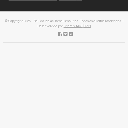
© Copyright 2026 - Baú de Idéias Jornalismo Ltda. Todos os direitos reservados. |
Desenvolvido por
Criamix MKT|DZN