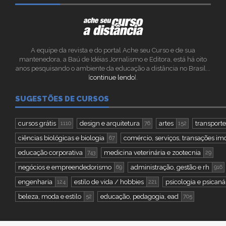
A equipe da revista e do portal Ache seu Curso e de sua
mantenedora, a Baú de Idéias Jornalismo e Editora, está há oito
anos pesquisando o ambiente da educação a distância no Brasil...
[
continue lendo
].
SUGESTÕES DE CURSOS
cursos grátis
design e arquitetura
artes
transportes
1110
76
152
ciências biológicas e biologia
comércio, serviços, transações imo
67
educação corporativa
medicina veterinária e zootecnia
743
29
negócios e empreendedorismo
administração, gestão e rh
69
916
engenharia
estilo de vida / hobbies
psicologia e psicaná
124
221
beleza, moda e estilo
educação, pedagogia, ead
52
705