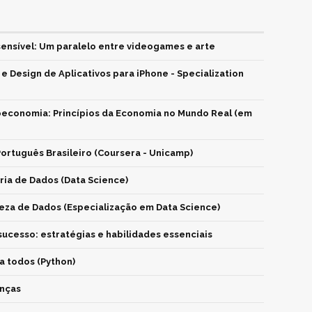
ensível: Um paralelo entre videogames e arte
 Design de Aplicativos para iPhone - Specialization
economia: Princípios da Economia no Mundo Real (em
ortuguês Brasileiro (Coursera - Unicamp)
ria de Dados (Data Science)
za de Dados (Especialização em Data Science)
ucesso: estratégias e habilidades essenciais
 todos (Python)
anças