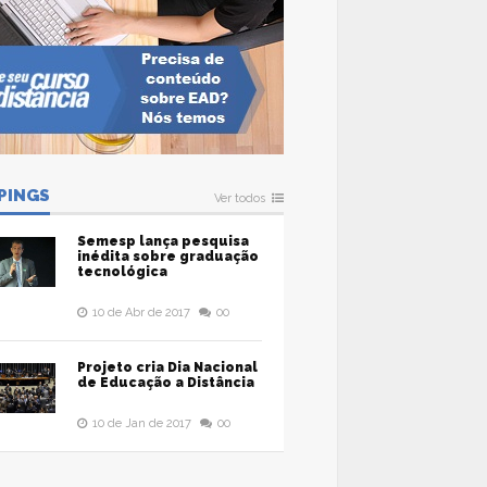
PINGS
Ver todos
Semesp lança pesquisa
inédita sobre graduação
tecnológica
10 de Abr de 2017
00
Projeto cria Dia Nacional
de Educação a Distância
10 de Jan de 2017
00