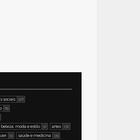
s sociais
526
o
69
beleza, moda e estilo
artes
52
152
azer
saúde e medicina
93
339