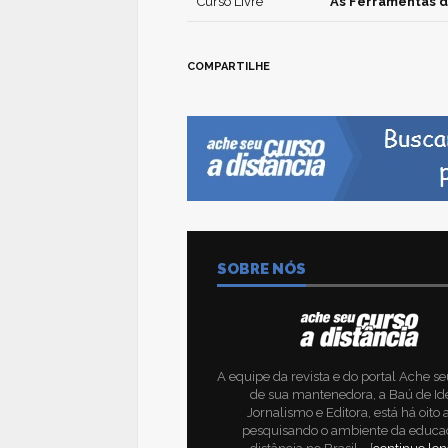
Curso Livre
As Ferramentas d
COMPARTILHE
SOBRE NÓS
A equipe da revista e do portal Ache se
de sua mantenedora, a Baú de Id
Jornalismo e Editora, está há oito
pesquisando o ambiente da educa