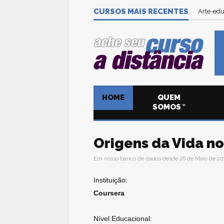
CURSOS MAIS RECENTES
Arte-edu
HOME
QUEM
SOMOS
Origens da Vida n
Em nosso banco de dados desde 26 de Maio de 20
Instituição:
Coursera
Nível Educacional: