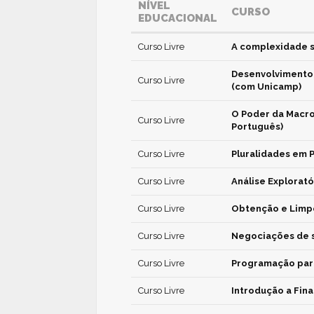
NÍVEL
CURSO
EDUCACIONAL
Curso Livre
A complexidade s
Desenvolvimento e
Curso Livre
(com Unicamp)
O Poder da Macro
Curso Livre
Português)
Curso Livre
Pluralidades em P
Curso Livre
Análise Explorató
Curso Livre
Obtenção e Limpe
Curso Livre
Negociações de s
Curso Livre
Programação para
Curso Livre
Introdução a Fin