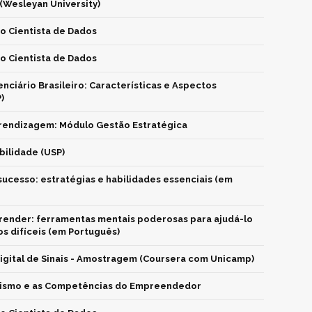
 (Wesleyan University)
o Cientista de Dados
o Cientista de Dados
nciário Brasileiro: Características e Aspectos
)
rendizagem: Módulo Gestão Estratégica
bilidade (USP)
ucesso: estratégias e habilidades essenciais (em
ender: ferramentas mentais poderosas para ajudá-lo
s difíceis (em Português)
gital de Sinais - Amostragem (Coursera com Unicamp)
smo e as Competências do Empreendedor