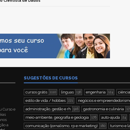
o Cientista de Dados
SUGESTÕES DE CURSOS
cursos grátis
línguas
engenharia
ciência
1110
136
124
estilo de vida / hobbies
negócios e empreendedorism
221
administração, gestão e rh
gastronomia e culinária
u Curso e
916
17
éias
meio-ambiente, geografia e geologia
auto-ajuda
176
24
 anos
ção a
comunicação (jornalismo, rp e marketing)
turismo e l
180