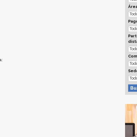
Áre
Pago
Part
dist
Com
a:
Sed
Bu