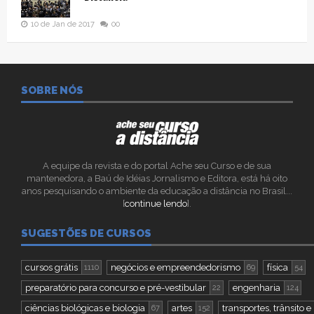
10 de Jan de 2017
00
SOBRE NÓS
A equipe da revista e do portal Ache seu Curso e de sua
mantenedora, a Baú de Idéias Jornalismo e Editora, está há oito
anos pesquisando o ambiente da educação a distância no Brasil...
[
continue lendo
].
SUGESTÕES DE CURSOS
cursos grátis
negócios e empreendedorismo
física
1110
69
54
preparatório para concurso e pré-vestibular
engenharia
22
124
ciências biológicas e biologia
artes
transportes, trânsito e 
67
152