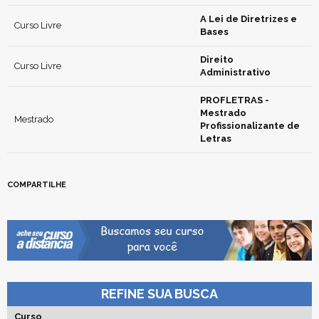
A Lei de Diretrizes e
Curso Livre
Bases
Direito
Curso Livre
Administrativo
PROFLETRAS -
Mestrado
Mestrado
Profissionalizante de
Letras
COMPARTILHE
REFINE SUA BUSCA
Curso