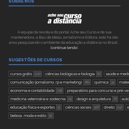
SOBRE NÓS
A equipe da revista e do portal Ache seu Curso e de sua
mantenedora, a Baú de Idéias Jornalismo e Editora, está há oito
anos pesquisando o ambiente da educação a distância no Brasil...
[
continue lendo
].
SUGESTÕES DE CURSOS
cursos grátis
ciências biológicas e biologia
saúde e medi
1110
67
comunicação (jornalismo, rp e marketing)
química
matem
180
34
economia e contabilidade
preparatório para concurso e pré-ve
258
medicina veterinária e zootecnia
design e arquitetura
aut
29
76
educação física e esportes
ciências sociais
direito
51
526
247
beleza, moda e estilo
52