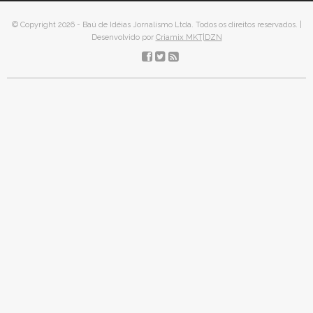
© Copyright 2026 - Baú de Idéias Jornalismo Ltda. Todos os direitos reservados. |
Desenvolvido por
Criamix MKT|DZN