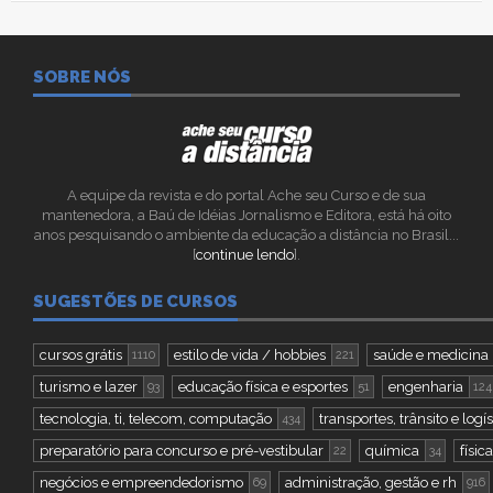
SOBRE NÓS
A equipe da revista e do portal Ache seu Curso e de sua
mantenedora, a Baú de Idéias Jornalismo e Editora, está há oito
anos pesquisando o ambiente da educação a distância no Brasil...
[
continue lendo
].
SUGESTÕES DE CURSOS
cursos grátis
estilo de vida / hobbies
saúde e medicina
1110
221
turismo e lazer
educação física e esportes
engenharia
93
51
124
tecnologia, ti, telecom, computação
transportes, trânsito e logís
434
preparatório para concurso e pré-vestibular
química
física
22
34
negócios e empreendedorismo
administração, gestão e rh
69
916