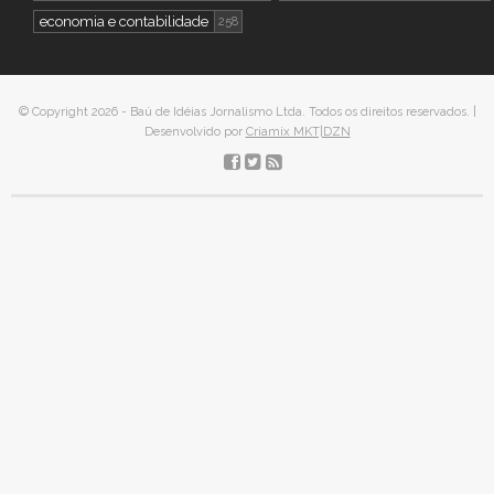
economia e contabilidade
258
© Copyright 2026 - Baú de Idéias Jornalismo Ltda. Todos os direitos reservados. |
Desenvolvido por
Criamix MKT|DZN