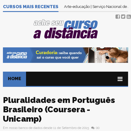
CURSOS MAIS RECENTES
Arte-educação | Serviço Nacional de
HOME
Pluralidades em Português
Brasileiro (Coursera -
Unicamp)
Em nosso banco de dados desde 11 de Setembro de 2015
00