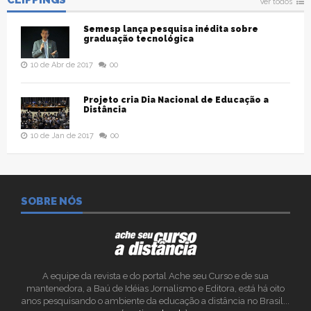
CLIPPINGS
Ver todos
Semesp lança pesquisa inédita sobre
graduação tecnológica
10 de Abr de 2017
00
Projeto cria Dia Nacional de Educação a
Distância
10 de Jan de 2017
00
SOBRE NÓS
A equipe da revista e do portal Ache seu Curso e de sua
mantenedora, a Baú de Idéias Jornalismo e Editora, está há oito
anos pesquisando o ambiente da educação a distância no Brasil...