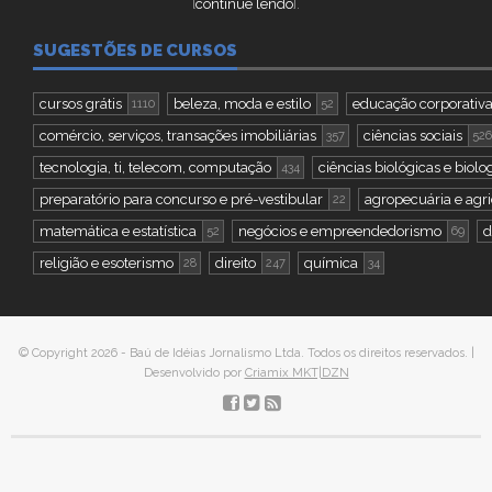
[
continue lendo
].
SUGESTÕES DE CURSOS
cursos grátis
beleza, moda e estilo
educação corporativ
1110
52
comércio, serviços, transações imobiliárias
ciências sociais
357
526
tecnologia, ti, telecom, computação
ciências biológicas e biolo
434
preparatório para concurso e pré-vestibular
agropecuária e agri
22
matemática e estatística
negócios e empreendedorismo
d
52
69
religião e esoterismo
direito
química
28
247
34
© Copyright 2026 - Baú de Idéias Jornalismo Ltda. Todos os direitos reservados. |
Desenvolvido por
Criamix MKT|DZN