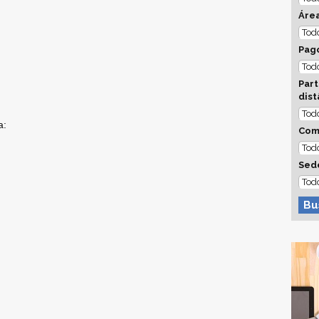
Áre
Pago
Part
dist
a:
Com
Sed
Bu