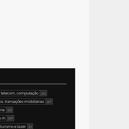
ti, telecom, computação
434
os, transações imobiliárias
357
ina
339
e rh
916
turismo e lazer
93