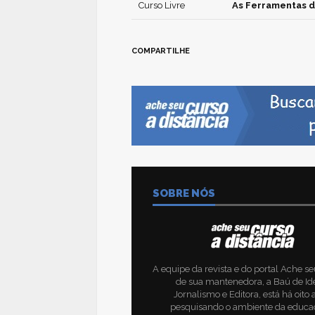
Curso Livre
As Ferramentas d
COMPARTILHE
SOBRE NÓS
A equipe da revista e do portal Ache se
de sua mantenedora, a Baú de Id
Jornalismo e Editora, está há oito
pesquisando o ambiente da educa