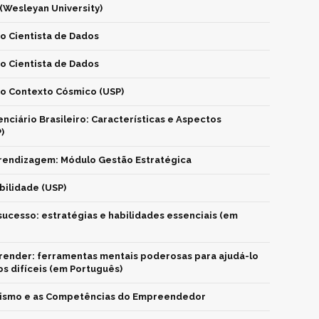
 (Wesleyan University)
o Cientista de Dados
o Cientista de Dados
no Contexto Cósmico (USP)
nciário Brasileiro: Características e Aspectos
)
rendizagem: Módulo Gestão Estratégica
bilidade (USP)
ucesso: estratégias e habilidades essenciais (em
ender: ferramentas mentais poderosas para ajudá-lo
s difíceis (em Português)
smo e as Competências do Empreendedor