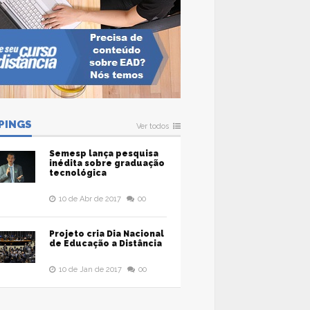
PINGS
Ver todos
Semesp lança pesquisa
inédita sobre graduação
tecnológica
10 de Abr de 2017
00
Projeto cria Dia Nacional
de Educação a Distância
10 de Jan de 2017
00