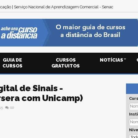
cação | Serviço Nacional de Aprendizagem Comercial - Senac
GUIA DE
CURSOS
NOTÍCIAS
CURSOS
GRATUITOS
tal de Sinais -
sera com Unicamp)
Cur
15
00
Inst
Níve