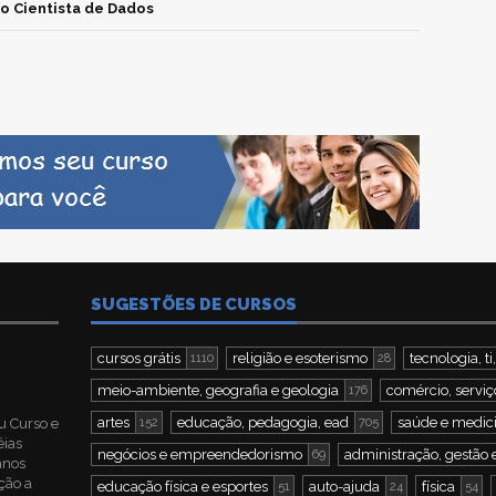
o Cientista de Dados
SUGESTÕES DE CURSOS
cursos grátis
religião e esoterismo
tecnologia, 
1110
28
meio-ambiente, geografia e geologia
comércio, serviç
176
artes
educação, pedagogia, ead
saúde e medic
u Curso e
152
705
éias
negócios e empreendedorismo
administração, gestão 
69
 anos
ção a
educação física e esportes
auto-ajuda
física
51
24
54