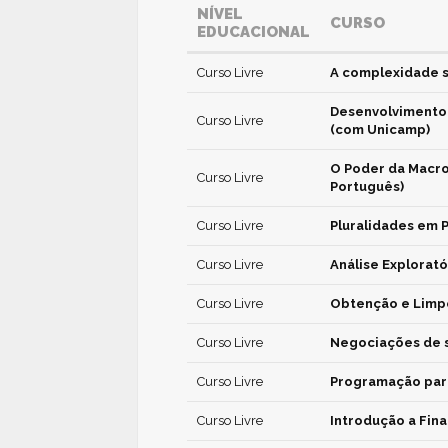
NÍVEL
CURSO
EDUCACIONAL
Curso Livre
A complexidade s
Desenvolvimento e
Curso Livre
(com Unicamp)
O Poder da Macro
Curso Livre
Português)
Curso Livre
Pluralidades em P
Curso Livre
Análise Explorató
Curso Livre
Obtenção e Limpe
Curso Livre
Negociações de s
Curso Livre
Programação para
Curso Livre
Introdução a Fin