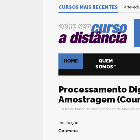
CURSOS MAIS RECENTES
Arte-edu
HOME
QUEM
SOMOS
Processamento Digi
Amostragem (Cour
Em nosso banco de dados desde 26 de Maio de 20
Instituição:
Coursera