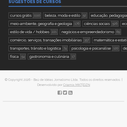
SUGESTÕES DE CURSOS
cursos grátis
beleza, moda e estilo
educação, pedagogia
1110
52
meio-ambiente, geografia e geologia
ciências sociais
ec
176
526
estilo de vida / hobbies
negócios e empreendedorismo
221
69
comércio, serviços, transações imobiliárias
matemática e estatí
357
transportes, trânsito e logística
psicologia e psicanálise
de
74
120
física
gastronomia e culinária
54
17
© Copyright 2026 - Baú de Idéias Jornalismo Ltda. Todos os direitos reservados. |
Desenvolvido por
Criamix MKT|DZN