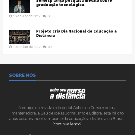
Semesp lança pesquisa inédita sobre
graduação tecnológica
10 de Abr de 2017
00
Projeto cria Dia Nacional de Educação a
Distância
10 de Jan de 2017
00
SOBRE NÓS
A equipe da revista e do portal Ache seu Curso e de sua
mantenedora, a Baú de Idéias Jornalismo e Editora, está há oito
anos pesquisando o ambiente da educação a distância no Brasil...
[
continue lendo
].