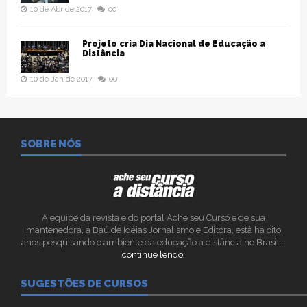
10 de Abr de 2017
00
Projeto cria Dia Nacional de Educação a
Distância
10 de Jan de 2017
00
SOBRE NÓS
A equipe da revista e do portal Ache seu Curso e de sua
mantenedora, a Baú de Idéias Jornalismo e Editora, está há oito
anos pesquisando o ambiente da educação a distância no Brasil...
[
continue lendo
].
SUGESTÕES DE CURSOS