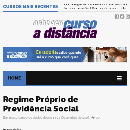
CURSOS MAIS RECENTES
Tecnologia em Gestão Ambiental | Se
HOME
Regime Próprio de
Previdência Social
Em nosso banco de dados desde 13 de Dezembro de 2016
00