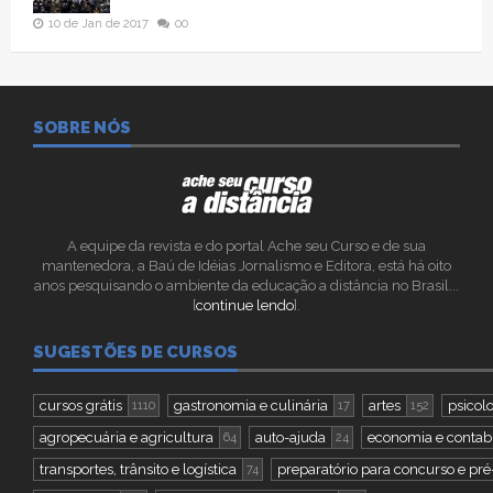
10 de Jan de 2017
00
SOBRE NÓS
A equipe da revista e do portal Ache seu Curso e de sua
mantenedora, a Baú de Idéias Jornalismo e Editora, está há oito
anos pesquisando o ambiente da educação a distância no Brasil...
[
continue lendo
].
SUGESTÕES DE CURSOS
cursos grátis
gastronomia e culinária
artes
psicolo
1110
17
152
agropecuária e agricultura
auto-ajuda
economia e contab
64
24
transportes, trânsito e logística
preparatório para concurso e pré
74