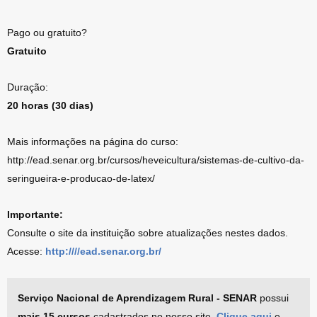
Pago ou gratuito?
Gratuito
Duração:
20 horas (30 dias)
Mais informações na página do curso:
http://ead.senar.org.br/cursos/heveicultura/sistemas-de-cultivo-da-
seringueira-e-producao-de-latex/
Importante:
Consulte o site da instituição sobre atualizações nestes dados.
Acesse:
http:////ead.senar.org.br/
Serviço Nacional de Aprendizagem Rural - SENAR
possui
mais 15 cursos
cadastrados no nosso site.
Clique aqui
e