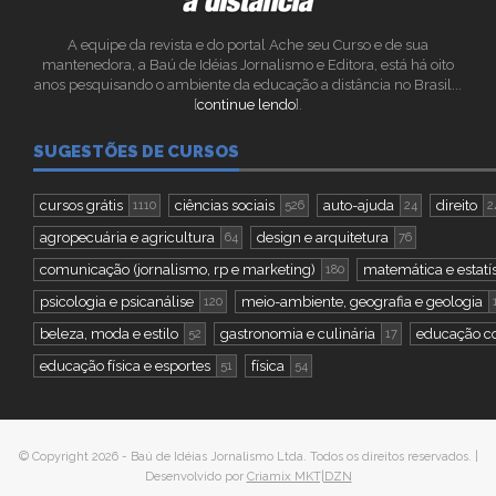
A equipe da revista e do portal Ache seu Curso e de sua
mantenedora, a Baú de Idéias Jornalismo e Editora, está há oito
anos pesquisando o ambiente da educação a distância no Brasil...
[
continue lendo
].
SUGESTÕES DE CURSOS
cursos grátis
ciências sociais
auto-ajuda
direito
1110
526
24
2
agropecuária e agricultura
design e arquitetura
64
76
comunicação (jornalismo, rp e marketing)
matemática e estatís
180
psicologia e psicanálise
meio-ambiente, geografia e geologia
120
beleza, moda e estilo
gastronomia e culinária
educação co
52
17
educação física e esportes
física
51
54
© Copyright 2026 - Baú de Idéias Jornalismo Ltda. Todos os direitos reservados. |
Desenvolvido por
Criamix MKT|DZN