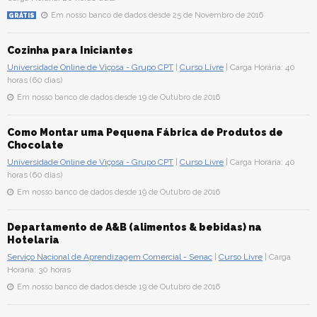
Em nosso banco de dados desde 25 de Novembro de 2016
GRÁTIS
Cozinha para Iniciantes
Universidade Online de Viçosa - Grupo CPT
|
Curso Livre
| Carga Horária: 40
horas (60 dias)
Em nosso banco de dados desde 19 de Outubro de 2016
Como Montar uma Pequena Fábrica de Produtos de
Chocolate
Universidade Online de Viçosa - Grupo CPT
|
Curso Livre
| Carga Horária: 40
horas (60 dias)
Em nosso banco de dados desde 19 de Outubro de 2016
Departamento de A&B (alimentos & bebidas) na
Hotelaria
Serviço Nacional de Aprendizagem Comercial - Senac
|
Curso Livre
| Carga
Horária: 30 horas
Em nosso banco de dados desde 19 de Outubro de 2016