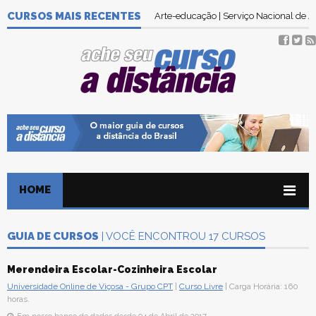
CURSOS MAIS RECENTES
Arte-educação | Serviço Nacional de
HOME
GUIA DE CURSOS
| VOCÊ ENCONTROU 17 CURSOS
Merendeira Escolar-Cozinheira Escolar
Universidade Online de Viçosa - Grupo CPT
|
Curso Livre
| Carga Horária: 160
horas.