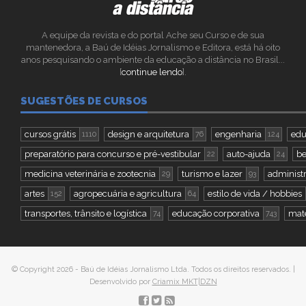
A equipe da revista e do portal Ache seu Curso e de sua
mantenedora, a Baú de Idéias Jornalismo e Editora, está há oito
anos pesquisando o ambiente da educação a distância no Brasil...
[
continue lendo
].
SUGESTÕES DE CURSOS
cursos grátis
design e arquitetura
engenharia
edu
1110
76
124
preparatório para concurso e pré-vestibular
auto-ajuda
be
22
24
medicina veterinária e zootecnia
turismo e lazer
administr
29
93
artes
agropecuária e agricultura
estilo de vida / hobbies
152
64
transportes, trânsito e logística
educação corporativa
mate
74
743
© Copyright 2026 - Baú de Idéias Jornalismo Ltda. Todos os direitos reservados. |
Desenvolvido por
Criamix MKT|DZN