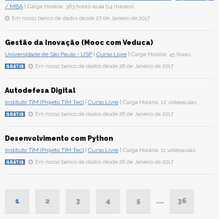
/ MBA
| Carga Horária: 363 horas-aula (14 meses)
Em nosso banco de dados desde 27 de Janeiro de 2017
Gestão da Inovação (Mooc com Veduca)
Universidade de São Paulo - USP
|
Curso Livre
| Carga Horária: 45 horas
Em nosso banco de dados desde 26 de Janeiro de 2017
GRÁTIS
Autodefesa Digital
Instituto TIM (Projeto TIM Tec)
|
Curso Livre
| Carga Horária: 12 videoaulas
Em nosso banco de dados desde 26 de Janeiro de 2017
GRÁTIS
Desenvolvimento com Python
Instituto TIM (Projeto TIM Tec)
|
Curso Livre
| Carga Horária: 11 videoaulas
Em nosso banco de dados desde 26 de Janeiro de 2017
GRÁTIS
1
2
3
4
5
...
36