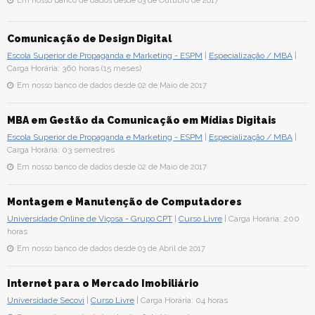
Em nosso banco de dados desde 03 de Outubro de 2017
Comunicação de Design Digital
Escola Superior de Propaganda e Marketing - ESPM
|
Especialização / MBA
|
Carga Horária: 360 horas (15 meses)
Em nosso banco de dados desde 02 de Maio de 2017
MBA em Gestão da Comunicação em Mídias Digitais
Escola Superior de Propaganda e Marketing - ESPM
|
Especialização / MBA
|
Carga Horária: 03 semestres
Em nosso banco de dados desde 02 de Maio de 2017
Montagem e Manutenção de Computadores
Universidade Online de Viçosa - Grupo CPT
|
Curso Livre
| Carga Horária: 200
horas
Em nosso banco de dados desde 03 de Abril de 2017
Internet para o Mercado Imobiliário
Universidade Secovi
|
Curso Livre
| Carga Horária: 04 horas