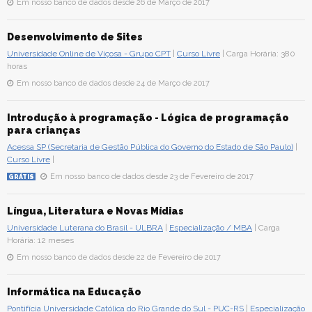
Em nosso banco de dados desde 26 de Março de 2017
Desenvolvimento de Sites
Universidade Online de Viçosa - Grupo CPT
|
Curso Livre
| Carga Horária: 380
horas
Em nosso banco de dados desde 24 de Março de 2017
Introdução à programação - Lógica de programação
para crianças
Acessa SP (Secretaria de Gestão Pública do Governo do Estado de São Paulo)
|
Curso Livre
|
Em nosso banco de dados desde 23 de Fevereiro de 2017
GRÁTIS
Língua, Literatura e Novas Mídias
Universidade Luterana do Brasil - ULBRA
|
Especialização / MBA
| Carga
Horária: 12 meses
Em nosso banco de dados desde 22 de Fevereiro de 2017
Informática na Educação
Pontifícia Universidade Católica do Rio Grande do Sul - PUC-RS
|
Especialização