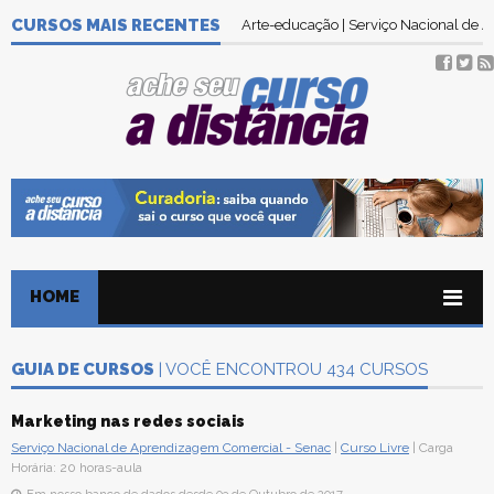
CURSOS MAIS RECENTES
Arte-educação | Serviço Nacional de
HOME
GUIA DE CURSOS
| VOCÊ ENCONTROU 434 CURSOS
Marketing nas redes sociais
Serviço Nacional de Aprendizagem Comercial - Senac
|
Curso Livre
| Carga
Horária: 20 horas-aula