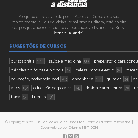
A equipe da revista e do portal Ache seu Curso e de sua
mantenedora, a Baú de Idéias Jornalismo e Editora, está há oito
anos pesquisando o ambiente da educação a distância no Brasil...
[
continue lendo
].
SUGESTÕES DE CURSOS
cursos grátis
saúde e medicina
preparatório para concu
1110
339
ciências biológicas e biologia
beleza, moda e estilo
matemá
67
52
educação, pedagogia, ead
engenharia
química
ga
705
124
34
artes
educação corporativa
design e arquitetura
re
152
743
76
física
línguas
54
136
© Copyright 2026 - Baú de Idéias Jornalismo Ltda. Todos os direitos reservados. |
Desenvolvido por
Criamix MKT|DZN