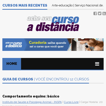
CURSOS MAIS RECENTES
Arte-educação | Serviço Nacional de
HOME
GUIA DE CURSOS
| VOCÊ ENCONTROU 12 CURSOS
Comportamento equino: básico
Instituto de Saúde e Psicologia Animal - INSPA
|
Curso Livre
| Carga Horária: 20